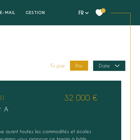
0
Langue
FR
E-MAIL
GESTION
Prix
Tri par
Date
32 000 €
0)
R A
ue ayant toutes les commodités et écoles
ine-immo vous propose ce terrain à bâtir