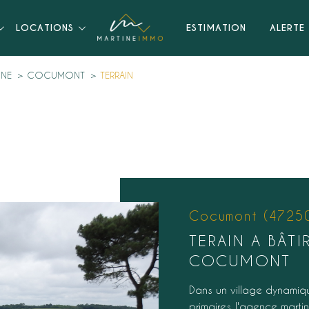
LOCATIONS
ESTIMATION
ALERTE 
NNE
COCUMONT
TERRAIN
Cocumont (4725
TERAIN A BÂTI
COCUMONT
Dans un village dynamiq
primaires, l'agence mart