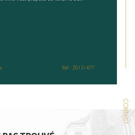
r
Réf : 20131477
CONTACT