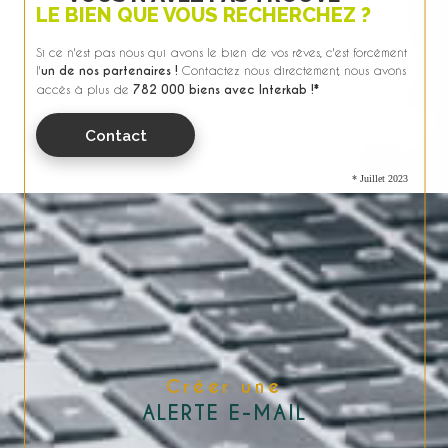
LE BIEN QUE VOUS RECHERCHEZ ?
Si ce n'est pas nous qui avons le bien de vos rêves, c'est forcément
l'
un de nos partenaires !
Contactez nous directement, nous avons
accès à plus de
782 000 biens avec Interkab !*
Contact
* Juillet 2023
Créer une
ALERTE E-MAIL