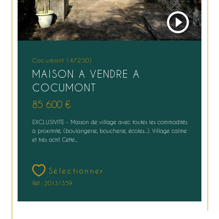
Cocumont (47250)
MAISON A VENDRE A
COCUMONT
85 600 €
EXCLUSIVITE - Maison de village avec toutes les commodités
à proximité, (boulangerie, boucherie, écoles...). Village calme
et très actif. Cette...
Sélectionner
Réf : 20131359