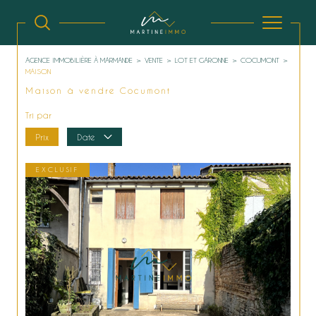
AGENCE IMMOBILIÈRE À MARMANDE
VENTE
LOT ET GARONNE
COCUMONT
MAISON
Maison à vendre Cocumont
Tri par
Prix
Date
EXCLUSIF