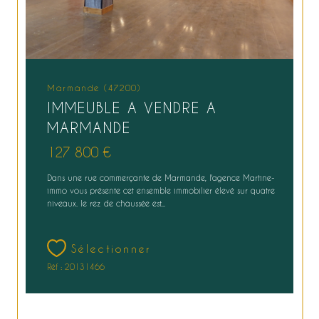
Marmande (47200)
IMMEUBLE A VENDRE A
MARMANDE
127 800 €
Dans une rue commerçante de Marmande, l'agence Martine-
immo vous présente cet ensemble immobilier élevé sur quatre
niveaux. le rez de chaussée est...
Sélectionner
Réf : 20131466