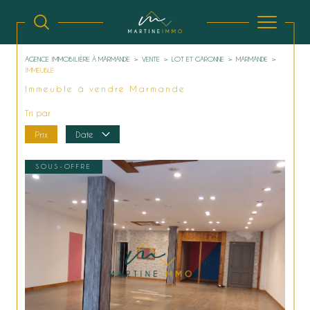
AGENCE IMMOBILIÈRE À MARMANDE
VENTE
LOT ET GARONNE
MARMANDE
IMMEUBLE
Immeuble à vendre Marmande
Tri par
Prix
Date
SOUS-OFFRE