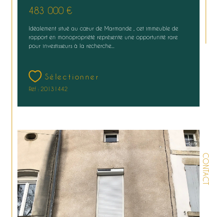
483 000 €
Idéalement situé au cœur de Marmande , cet immeuble de
rapport en monopropriété représente une opportunité rare
pour investisseurs à la recherche...
Sélectionner
Réf : 20131442
CONTACT