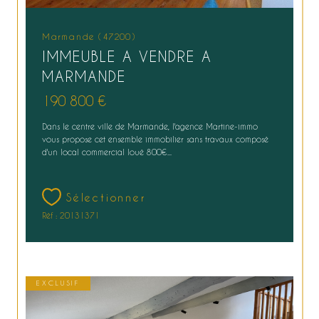
Marmande (47200)
IMMEUBLE A VENDRE A
MARMANDE
190 800 €
Dans le centre ville de Marmande, l'agence Martine-immo
vous propose cet ensemble immobilier sans travaux composé
d'un local commercial loué 800€...
Sélectionner
Réf : 20131371
EXCLUSIF