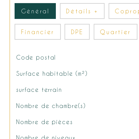
Général
Détails +
Copro
Financier
DPE
Quartier
Code postal
TRAD_SIROCCO_Caracteristique
Valeurs
Surface habitable (m²)
surface terrain
Nombre de chambre(s)
Nombre de pièces
Nombre de niveaux