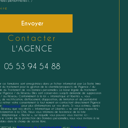
ées personnelles (*)*
ire
Envoyer
contacter
L'AGENCE
05 53 94 54 88
sur ce formulaire sont enregistrées dans un fichier informatisé par La Boite Immo
 du traitement pour la gestion de la clientèle/prospects de l'Agence / du
e du Traitement de vos Données personnelles. La base légale du traitement
e de l'Agence / du Réseau. Elles sont conservées jusqu'à demande de suppression
 / au Réseau. Conformément à la loi « informatique et libertés », vous
de rectification, d’effacement, d’opposition, de limitation et de portabilité
 retirer votre consentement à tout moment en contactant directement l’Agence
ite
https://cnil.fr/fr
pour plus d’informations sur vos droits. Si vous estimez, après
 Réseau, que vos droits « Informatique et Libertés » ne sont pas respectés,
lamation à la CNIL. Nous vous informons de l’existence de la liste
éléphonique « Bloctel », sur laquelle vous pouvez vous inscrire ici :
s le cadre de la protection des Données personnelles, nous vous invitons à ne
ibles dans le champ de saisie libre.
eCAPTCHA, les
Politiques de Confidentialité
et es
Conditions