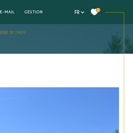
0
Langue
FR
E-MAIL
GESTION
IERRE DE 240M