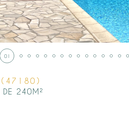
01
 (47180)
E DE 240M²