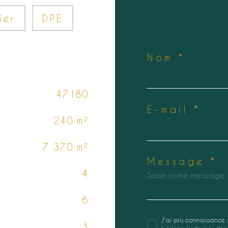
ier
DPE
Nom *
47180
E-mail *
240 m²
7 370 m²
Message *
4
6
J'ai pris connaissance 
3