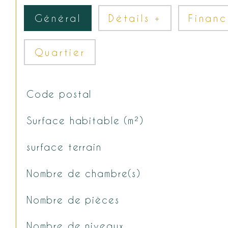
Général
Détails +
Financ
Quartier
Code postal
TRAD_SIROCCO_Caracteristique
Valeurs
Surface habitable (m²)
surface terrain
Nombre de chambre(s)
Nombre de pièces
Nombre de niveaux