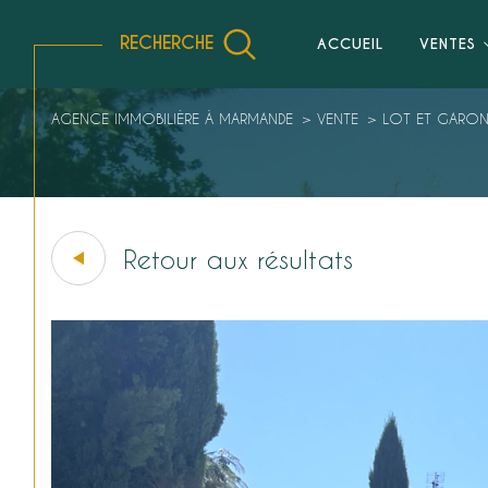
RECHERCHE
ACCUEIL
VENTES
Vente Immobilier Professionnel
Location Professionnelle
AGENCE IMMOBILIÈRE À MARMANDE
VENTE
LOT ET GARO
Retour aux résultats