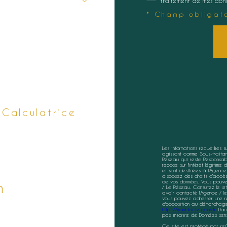
traitement de mes donn
* Champ obligato
Calculatrice
Les informations recueillies 
agissant comme Sous-traitant
Réseau qui reste Responsabl
repose sur l'intérêt légitim
et sont destinées à l'Agence
disposez des droits d’accès, 
de vos données. Vous pouvez
n
/ Le Réseau. Consultez le s
avoir contacté l'Agence / le
vous pouvez adresser une réc
d'opposition au démarchage t
https://www.bloctel.gouv.fr
. Dan
pas inscrire de Données sens
Ce site est protégé par r