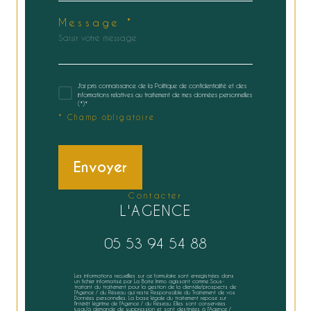
Message *
J'ai pris connaissance de la Politique de confidentialité et des
informations relatives au traitement de mes données personnelles
(*)*
* Champ obligatoire
Envoyer
contacter
L'AGENCE
05 53 94 54 88
Les informations recueillies sur ce formulaire sont enregistrées dans
un fichier informatisé par La Boite Immo agissant comme Sous-
traitant du traitement pour la gestion de la clientèle/prospects de
l'Agence / du Réseau qui reste Responsable du Traitement de vos
Données personnelles. La base légale du traitement repose sur
l'intérêt légitime de l'Agence / du Réseau. Elles sont conservées
jusqu'à demande de suppression et sont destinées à l'Agence /