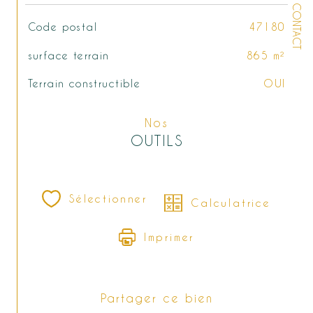
CONTACT
TRAD_SIROCCO_Caracteristique
Valeurs
Code postal
47180
surface terrain
865 m²
Terrain constructible
OUI
Nos
OUTILS
Sélectionner
Calculatrice
Imprimer
Partager ce bien