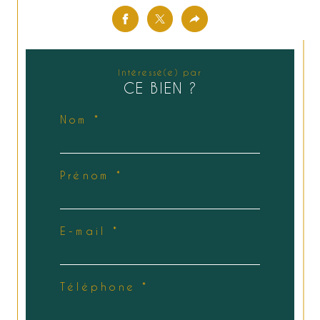
Intéressé(e) par
CE BIEN ?
Nom *
Prénom *
E-mail *
Téléphone *