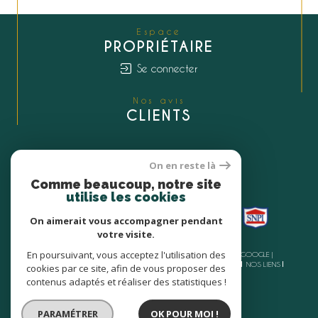
Espace
PROPRIÉTAIRE
Se connecter
Nos avis
CLIENTS
On en reste là
Nous
Comme beaucoup, notre site
ADHÉRONS
utilise les cookies
On aimerait vous accompagner pendant
votre visite.
En poursuivant, vous acceptez l'utilisation des
© 2026 | TOUS DROITS RÉSERVÉS | TRADUCTION POWERED BY GOOGLE |
NOS HONORAIRES
PLAN DU SITE
MENTIONS LÉGALES
ADMIN
NOS LIENS
cookies par ce site, afin de vous proposer des
POLITIQUE RGPD
COOKIES
contenus adaptés et réaliser des statistiques !
PARAMÉTRER
OK POUR MOI !