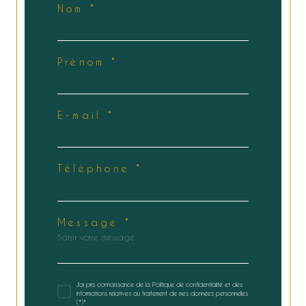
Nom *
Prénom *
E-mail *
Téléphone *
Message *
J'ai pris connaissance de la Politique de confidentialité et des
informations relatives au traitement de mes données personnelles
(*)*