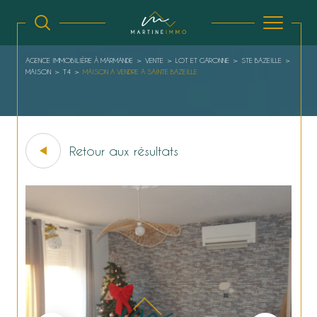
AGENCE IMMOBILIÈRE À MARMANDE
VENTE
LOT ET GARONNE
STE BAZEILLE
MAISON
T4
MAISON A VENDRE A SAINTE BAZEILLE
Retour aux résultats