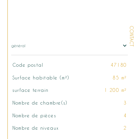
CONTACT
général
TRAD_SIROCCO_Caracteristique
Valeurs
Code postal
47180
Surface habitable (m²)
85 m²
surface terrain
1 200 m²
Nombre de chambre(s)
3
Nombre de pièces
4
Nombre de niveaux
2