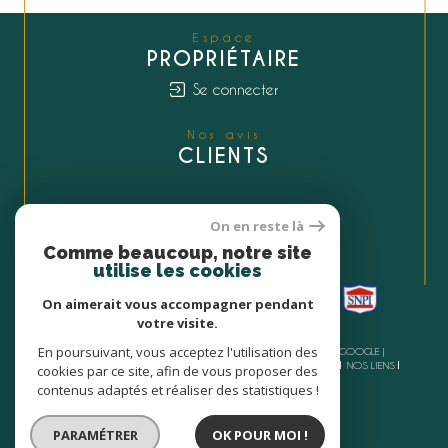
Espace
PROPRIÉTAIRE
Se connecter
Nos avis
CLIENTS
On en reste là
Nous
Comme beaucoup, notre site
ADHÉRONS
utilise les cookies
On aimerait vous accompagner pendant
votre visite.
En poursuivant, vous acceptez l'utilisation des
© 2026 | TOUS DROITS RÉSERVÉS | TRADUCTION POWERED BY GOOGLE |
NOS HONORAIRES
PLAN DU SITE
MENTIONS LÉGALES
ADMIN
NOS LIENS
cookies par ce site, afin de vous proposer des
POLITIQUE RGPD
COOKIES
contenus adaptés et réaliser des statistiques !
PARAMÉTRER
OK POUR MOI !