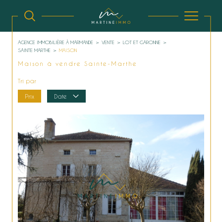
AGENCE IMMOBILIÈRE À MARMANDE
VENTE
LOT ET GARONNE
SAINTE MARTHE
MAISON
Maison à vendre Sainte-Marthe
Tri par
Prix
Date