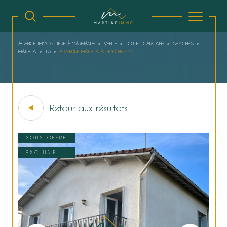
AGENCE IMMOBILIÈRE À MARMANDE
VENTE
LOT ET GARONNE
SEYCHES
MAISON
T3
A VENDRE MAISON A SEYCHES 47
Retour aux résultats
SOUS-OFFRE
EXCLUSIF