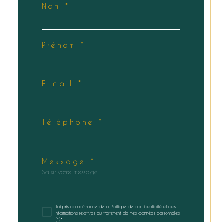
Nom *
Prénom *
E-mail *
Téléphone *
Message *
J'ai pris connaissance de la Politique de confidentialité et des
informations relatives au traitement de mes données personnelles
(*)*