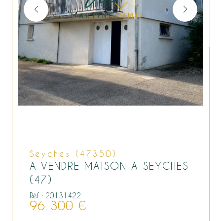
Seyches (47350)
A VENDRE MAISON A SEYCHES
(47)
Réf : 20131422
96 300 €