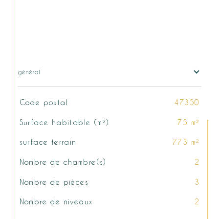
général
TRAD_SIROCCO_Caracteristique
Valeurs
Code postal
47350
Surface habitable (m²)
75 m²
surface terrain
773 m²
Nombre de chambre(s)
2
Nombre de pièces
3
Nombre de niveaux
2