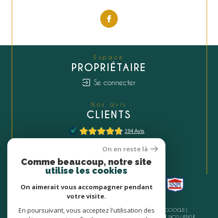
Espace
PROPRIÉTAIRE
Se connecter
Nos avis
CLIENTS
On en reste là
Nous
Comme beaucoup, notre site
ADHÉRONS
utilise les cookies
On aimerait vous accompagner pendant
votre visite.
En poursuivant, vous acceptez l'utilisation des
© 2026 | TOUS DROITS RÉSERVÉS | TRADUCTION POWERED BY GOOGLE |
NOS HONORAIRES
PLAN DU SITE
MENTIONS LÉGALES
ADMIN
NOS LIENS