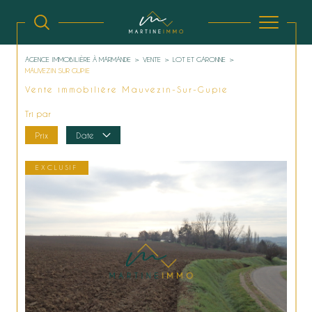
AGENCE IMMOBILIÈRE À MARMANDE
VENTE
LOT ET GARONNE
MAUVEZIN SUR GUPIE
Vente immobilière Mauvezin-Sur-Gupie
Tri par
Prix
Date
EXCLUSIF