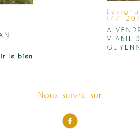
Lévign
(47120
A VEND
AN
VIABILI
GUYEN
ir le bien
Nous suivre sur