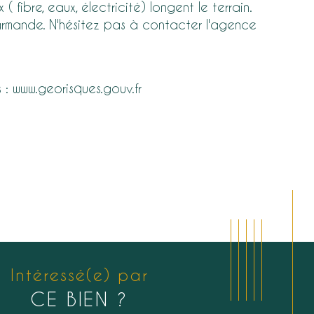
fibre, eaux, électricité) longent le terrain. 
rmande. N'hésitez pas à contacter l'agence 
s : www.georisques.gouv.fr
Intéressé(e) par
CE BIEN ?