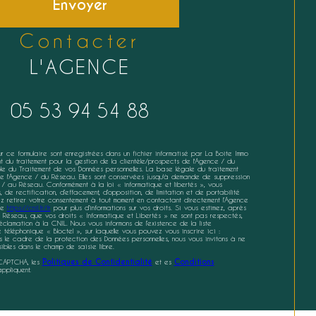
Envoyer
contacter
L'AGENCE
05 53 94 54 88
sur ce formulaire sont enregistrées dans un fichier informatisé par La Boite Immo
 du traitement pour la gestion de la clientèle/prospects de l'Agence / du
e du Traitement de vos Données personnelles. La base légale du traitement
e de l'Agence / du Réseau. Elles sont conservées jusqu'à demande de suppression
 / au Réseau. Conformément à la loi « informatique et libertés », vous
de rectification, d’effacement, d’opposition, de limitation et de portabilité
 retirer votre consentement à tout moment en contactant directement l’Agence
ite
https://cnil.fr/fr
pour plus d’informations sur vos droits. Si vous estimez, après
 Réseau, que vos droits « Informatique et Libertés » ne sont pas respectés,
lamation à la CNIL. Nous vous informons de l’existence de la liste
éléphonique « Bloctel », sur laquelle vous pouvez vous inscrire ici :
s le cadre de la protection des Données personnelles, nous vous invitons à ne
ibles dans le champ de saisie libre.
eCAPTCHA, les
Politiques de Confidentialité
et es
Conditions
ppliquent.