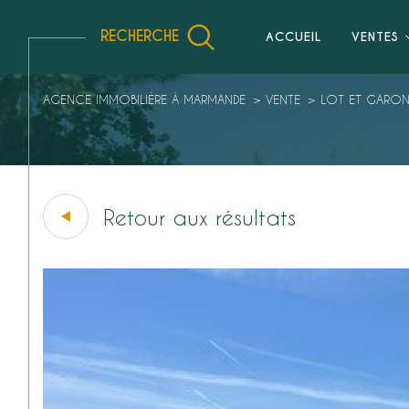
RECHERCHE
ACCUEIL
VENTES
Vente Immobilier Professionnel
Location Professionnelle
AGENCE IMMOBILIÈRE À MARMANDE
VENTE
LOT ET GARO
Retour aux résultats