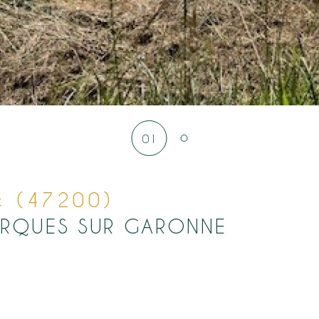
01
e (47200)
OURQUES SUR GARONNE