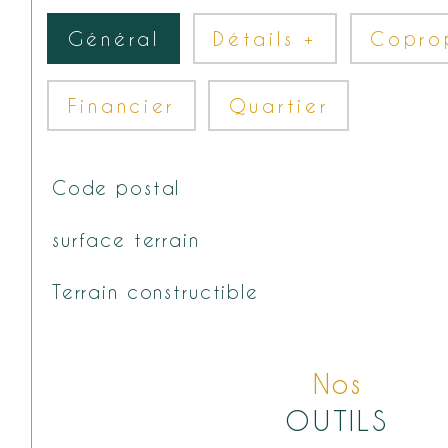
Général
Détails +
Copro
Financier
Quartier
Code postal
TRAD_SIROCCO_Caracteristique
Valeurs
surface terrain
Terrain constructible
Nos
OUTILS