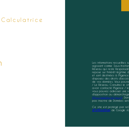
Calculatrice
n
Les informations recueillies 
agissant comme Sous-traitant
Réseau qui reste Responsabl
repose sur l'intérêt légitim
et sont destinées à l'Agence
disposez des droits d’accès, 
de vos données. Vous pouvez
/ Le Réseau. Consultez le s
avoir contacté l'Agence / le
vous pouvez adresser une réc
d'opposition au démarchage t
https://www.bloctel.gouv.fr
. Dan
pas inscrire de Données sens
Ce site est protégé par r
d'utilisation
de Google s'a