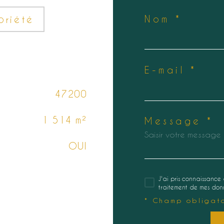
Nom *
priété
E-mail *
47200
1 514 m²
Message *
OUI
J'ai pris connaissance 
traitement de mes donn
* Champ obligato