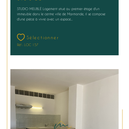
STUDIO MEUBLÉ Logement situé au premier étage d'un
immeuble dans le centre ville de Marmande, il se compose
d'une pièce à vivre avec un espace...
Sélectionner
Réf : LOC 157