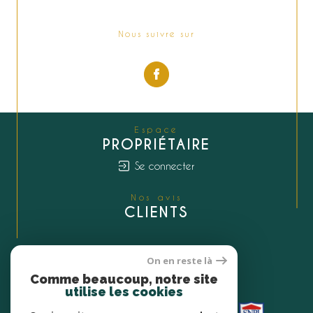
Nous suivre sur
Espace
PROPRIÉTAIRE
Se connecter
Nos avis
CLIENTS
On en reste là
Nous
Comme beaucoup, notre site
ADHÉRONS
utilise les cookies