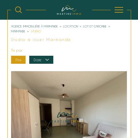
AGENCE IMMOBILIÈRE À MARMANDE
LOCATION
LOT ET GARONNE
MARMANDE
STUDIO
Studio à louer Marmande
Tri par
Prix
Date