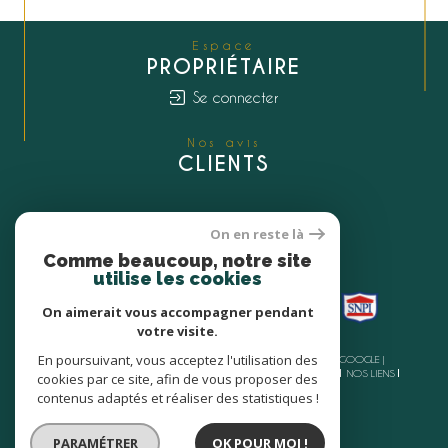
Espace
PROPRIÉTAIRE
Se connecter
Nos avis
CLIENTS
On en reste là
Nous
Comme beaucoup, notre site
ADHÉRONS
utilise les cookies
On aimerait vous accompagner pendant
votre visite.
En poursuivant, vous acceptez l'utilisation des
© 2026 | TOUS DROITS RÉSERVÉS | TRADUCTION POWERED BY GOOGLE |
NOS HONORAIRES
PLAN DU SITE
MENTIONS LÉGALES
ADMIN
NOS LIENS
cookies par ce site, afin de vous proposer des
POLITIQUE RGPD
COOKIES
contenus adaptés et réaliser des statistiques !
PARAMÉTRER
OK POUR MOI !