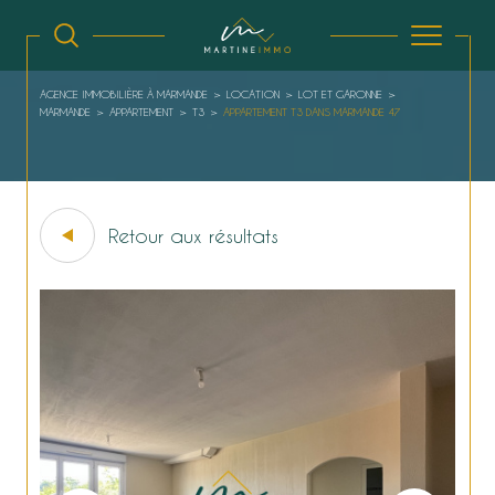
AGENCE IMMOBILIÈRE À MARMANDE
LOCATION
LOT ET GARONNE
MARMANDE
APPARTEMENT
T3
APPARTEMENT T3 DANS MARMANDE 47
Retour aux résultats