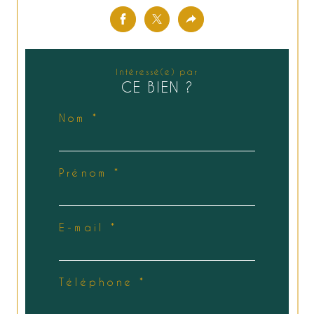
Intéressé(e) par
CE BIEN ?
Nom *
Prénom *
E-mail *
Téléphone *