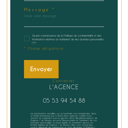
Message *
J'ai pris connaissance de la Politique de confidentialité et des
informations relatives au traitement de mes données personnelles
(*)*
* Champ obligatoire
Envoyer
contacter
L'AGENCE
05 53 94 54 88
Les informations recueillies sur ce formulaire sont enregistrées dans
un fichier informatisé par La Boite Immo agissant comme Sous-
traitant du traitement pour la gestion de la clientèle/prospects de
l'Agence / du Réseau qui reste Responsable du Traitement de vos
Données personnelles. La base légale du traitement repose sur
l'intérêt légitime de l'Agence / du Réseau. Elles sont conservées
jusqu'à demande de suppression et sont destinées à l'Agence /