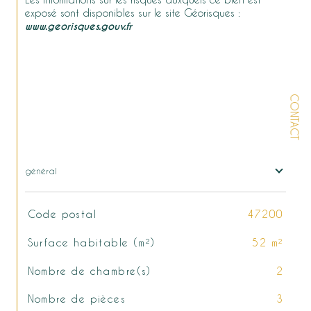
exposé sont disponibles sur le site Géorisques : 
www.georisques.gouv.fr
CONTACT
général
TRAD_SIROCCO_Caracteristique
Valeurs
Code postal
47200
Surface habitable (m²)
52 m²
Nombre de chambre(s)
2
Nombre de pièces
3